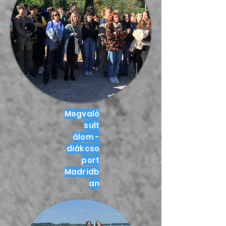
Megvaló
sult
álom -
diákcso
port
Madridb
an