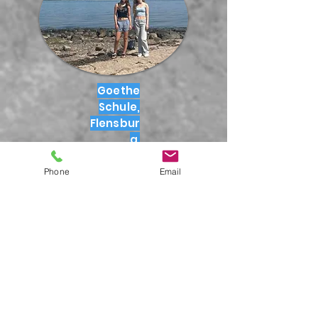
Goethe
Schule,
Flensbur
g
Phone
Email
Legyel
diákút