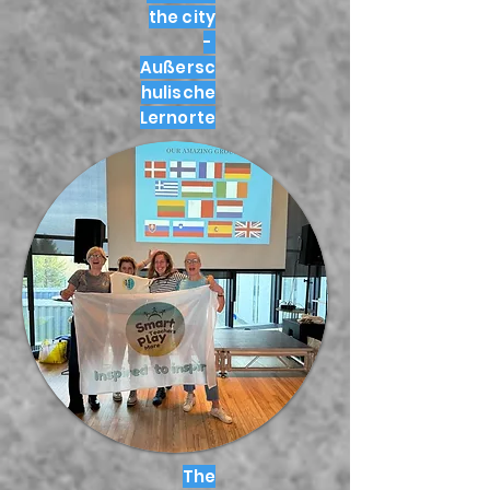
the city
-
Außersc
hulische
Lernorte
The