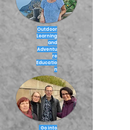
Outdoor
Learning
and
Adventu
re
Educatio
n
Go into