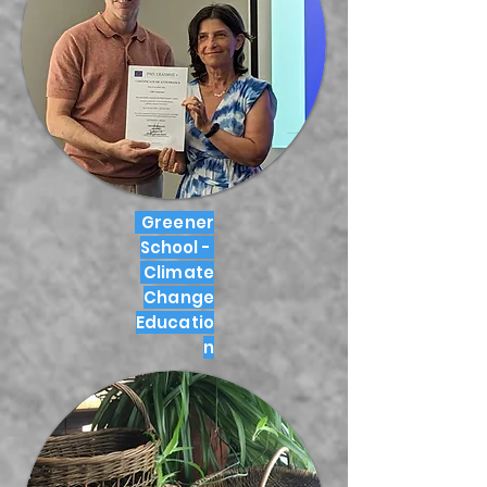
Greener
School -
Climate
Change
Educatio
n