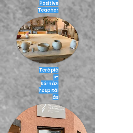
Positive
Teacher
Terápiá
s-
kórházi
hospitál
ás