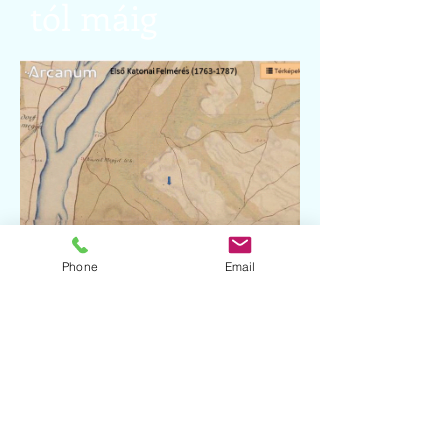
tól máig
Phone
Email
Káposztásmegyer rövid
története