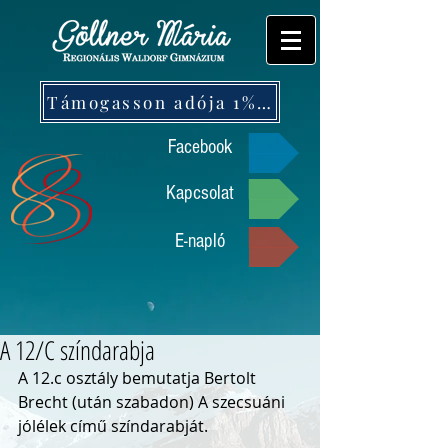
Támogasson adója 1%-ával!
Facebook
Kapcsolat
E-napló
A 12/C színdarabja
A 12.c osztály bemutatja Bertolt 
Brecht (után szabadon) A szecsuáni 
jólélek című színdarabját.