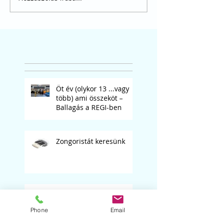
Öt év (olykor 13 ...vagy
több) ami összeköt –
Ballagás a REGI-ben
Zongoristát keresünk
Évesmunka előadások
2026
Phone
Email