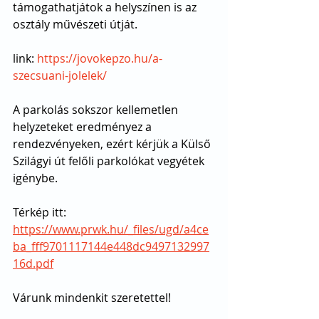
támogathatjátok a helyszínen is az 
osztály művészeti útját. 
link: 
https://jovokepzo.hu/a-
szecsuani-jolelek/
A parkolás sokszor kellemetlen 
helyzeteket eredményez a 
rendezvényeken, ezért kérjük a Külső 
Szilágyi út felőli parkolókat vegyétek 
igénybe.
Térkép itt: 
https://www.prwk.hu/_files/ugd/a4ce
ba_fff9701117144e448dc9497132997
16d.pdf
Várunk mindenkit szeretettel!