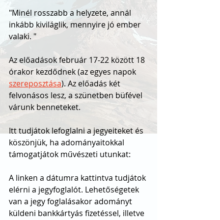
"Minél rosszabb a helyzete, annál 
inkább kiviláglik, mennyire jó ember 
valaki. "
Az előadások február 17-22 között 18 
órakor kezdődnek (az egyes napok 
szereposztása
). Az előadás két 
felvonásos lesz, a szünetben büfével 
várunk benneteket.
Itt tudjátok lefoglalni a jegyeiteket és 
köszönjük, ha adományaitokkal 
támogatjátok művészeti utunkat:
A linken a dátumra kattintva tudjátok 
elérni a jegyfoglalót. Lehetőségetek 
van a jegy foglalásakor adományt 
küldeni bankkártyás fizetéssel, illetve 