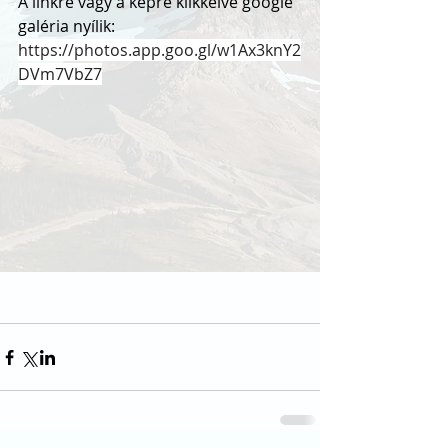
A linkre vagy a képre klikkelve google 
galéria nyílik:
https://photos.app.goo.gl/w1Ax3knY2
DVm7VbZ7