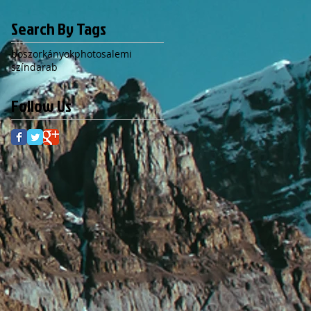
Search By Tags
boszorkányok
photo
salemi
színdarab
Follow Us