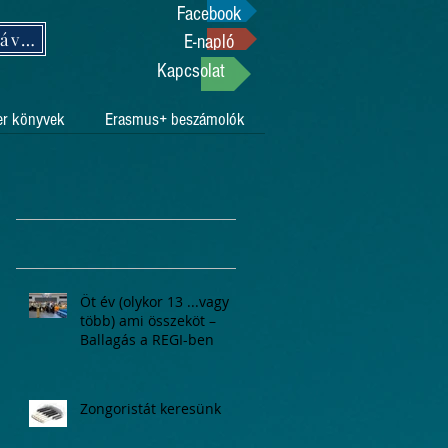
Facebook
Támogasson adója 1%-ával!
E-napló
Kapcsolat
er könyvek
Erasmus+ beszámolók
Öt év (olykor 13 ...vagy
több) ami összeköt –
Ballagás a REGI-ben
Zongoristát keresünk