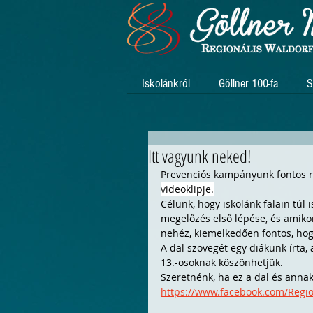
Iskolánkról
Göllner 100-fa
S
Itt vagyunk neked!
Prevenciós kampányunk fontos r
videoklipje.
Célunk, hogy iskolánk falain túl 
megelőzés első lépése, és amikor 
nehéz, kiemelkedően fontos, hog
A dal szövegét egy diákunk írta, 
13.-osoknak köszönhetjük.
Szeretnénk, ha ez a dal és anna
https://www.facebook.com/Regi