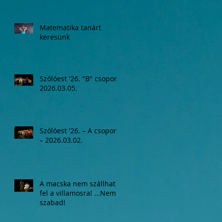
Matematika tanárt
keresünk
Szólóest '26. "B" csoport,
2026.03.05.
Szólóest '26. – A csoport
– 2026.03.02.
A macska nem szállhat
fel a villamosra! ...Nem
szabad!