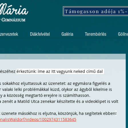
zervezetek
Diákfelvétel
Galéria
Terembérlés
Gölln
észéhez 
érkeztünk: íme az Itt vagyunk neked című dal 
is sokakhoz eljuttassuk az üzenetet: az egymásra figyelés a 
valaki lelki problémákkal küzd, olykor az ágyból kikelnie is 
y a közösség megtartó erejére is számíthasson.
a zenét a Matild Utca zenekar készítette és a videoklipet is volt 
k üzenete másokhoz is eljutna, köszönjük, ha segítetek ebben
!
onalisWaldorf/videos/1002974311583645