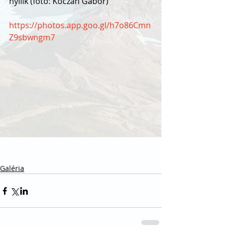
nyílik (fotó: Kóczán Gábor)
https://photos.app.goo.gl/h7o86Cmn
Z9sbwngm7
Galéria