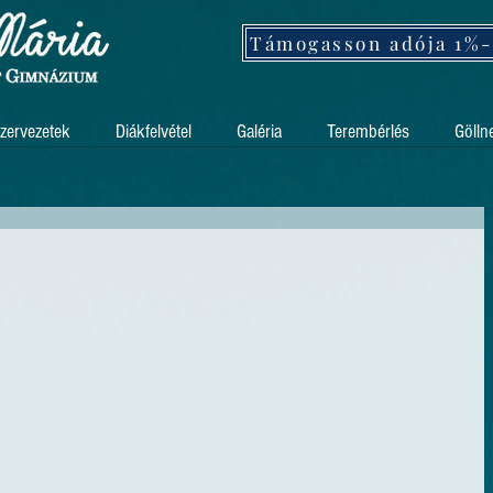
zervezetek
Diákfelvétel
Galéria
Terembérlés
Gölln