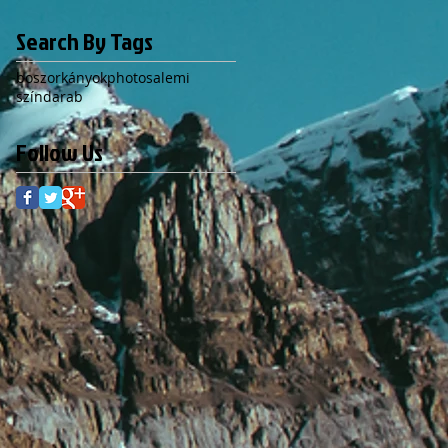
Search By Tags
boszorkányok
photo
salemi
színdarab
Follow Us