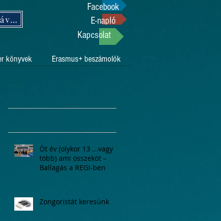
Facebook
Támogasson adója 1%-ával!
E-napló
Kapcsolat
er könyvek
Erasmus+ beszámolók
Öt év (olykor 13 ...vagy
több) ami összeköt –
Ballagás a REGI-ben
Zongoristát keresünk