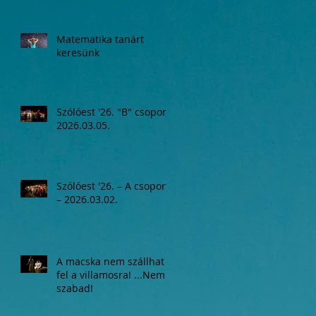
Matematika tanárt
keresünk
Szólóest '26. "B" csoport,
2026.03.05.
Szólóest '26. – A csoport
– 2026.03.02.
A macska nem szállhat
fel a villamosra! ...Nem
szabad!