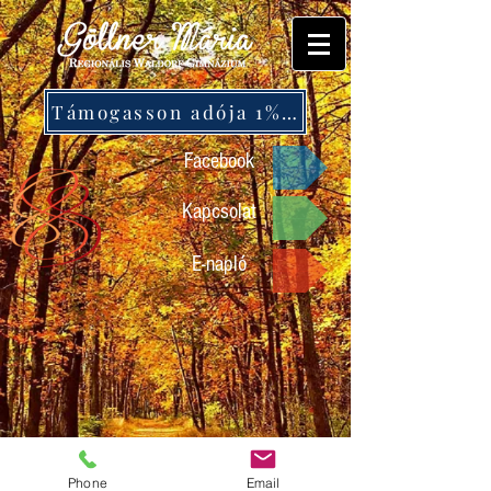
Támogasson adója 1%-ával!
Facebook
Kapcsolat
E-napló
Phone
Email