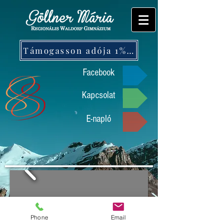
Támogasson adója 1%-ával!
Facebook
Kapcsolat
E-napló
Phone
Email