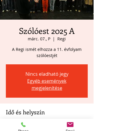
Szólóest 2025 A
márc. 07., P
  |  
Regi
A Regi ismét elhozza a 11. évfolyam
szólóestjét
Nincs eladható jegy
Egyéb események
megjelenítése
Idő és helyszín
2025. márc. 07. 18:00 – 21:00
Regi, Budapest, Lakkozó u. 1-5, 1048
Phone
Email