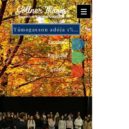
Támogasson adója 1%-ával!
Facebook
Kapcsolat
E-napló