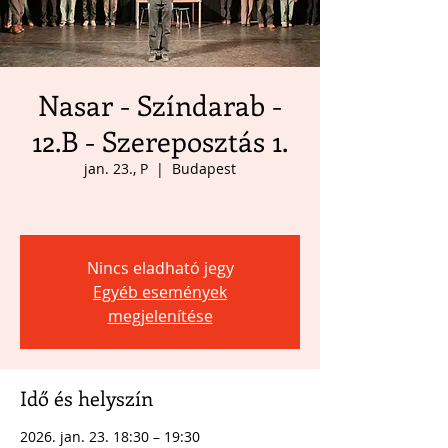
Nasar - Színdarab -
12.B - Szereposztás 1.
jan. 23., P
  |  
Budapest
Nincs eladható jegy
Egyéb események
megjelenítése
Idő és helyszín
2026. jan. 23. 18:30 – 19:30