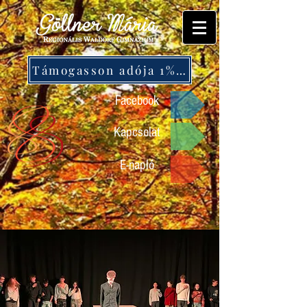
Támogasson adója 1%-ával!
Facebook
Kapcsolat
E-napló