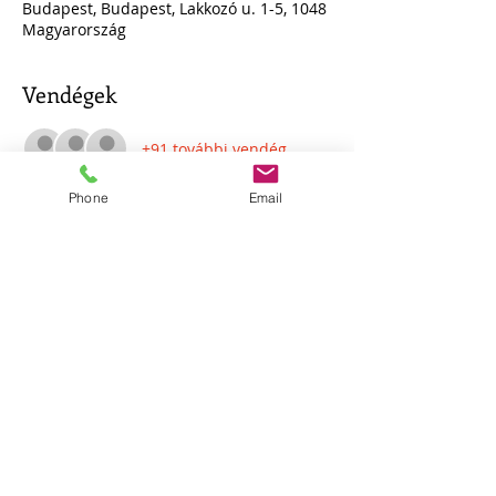
Budapest, Budapest, Lakkozó u. 1-5, 1048
Magyarország
Vendégek
+91 további vendég
Phone
Email
Az eseményről
Vizsgálóbíró		Kékesi Miksa
Amador Atya 		Glatz Gergelz  
Margot			Máté Szófia
Placida Linero		Bujtor Eszter 
Angela Vicario		Vass Dorottya
Pura Vicario		Torma Csenge
Több mutatása