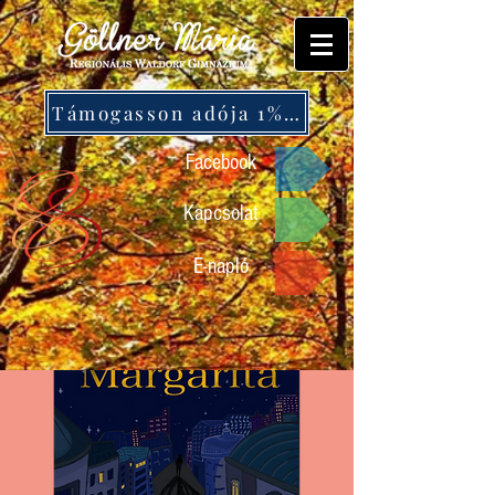
Támogasson adója 1%-ával!
Facebook
Kapcsolat
E-napló