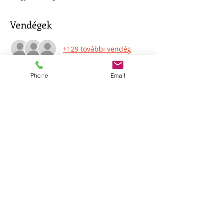
Vendégek
+129 további vendég
Phone
Email
Az eseményről
Poncias Pilatus/Professzor: Barta Bulesá  
Patkányölő/Orvos: Sianipf-Fekete Samu  
Jesua Ha-Nocri: Farkas Balázs  
Hontalan Iván: Etzler Ábel  
Woland: Szeghű Simon  
Korovjov: Kóczán Roza  
Több mutatása