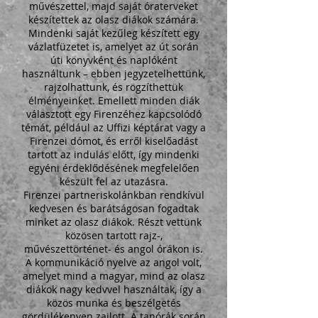
művészettel, majd saját óraterveket
készítettek az olasz diákok számára.
Mindenki saját kezűleg készített egy
vázlatfüzetet is, amelyet az út során
úti könyvként és naplóként
használtunk – ebben jegyzetelhettünk,
rajzolhattunk, és rögzíthettük
élményeinket. Emellett minden diák
választott egy Firenzéhez kapcsolódó
témát, például az Uffizi képtárat vagy a
Firenzei dómot, és erről kiselőadást
tartott az indulás előtt, így mindenki
egyéni érdeklődésének megfelelően
készült fel az utazásra.
Firenzei partneriskolánkban rendkívül
kedvesen és barátságosan fogadtak
minket az olasz diákok. Részt vettünk
közösen tartott rajz-,
művészettörténet- és angol órákon is.
A kommunikáció nyelve az angol volt,
amelyet mind a magyar, mind az olasz
diákok nagy kedvvel használtak, így a
közös munka és beszélgetés
gördülékenyen zajlott. A tanórák során