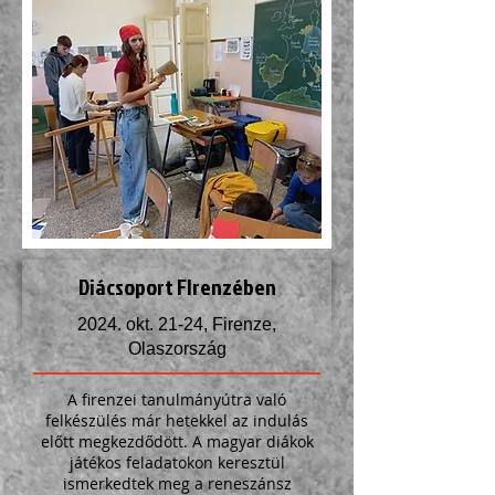
Diácsoport FIrenzében
2024. okt. 21-24, Firenze,
Olaszország
A firenzei tanulmányútra való
felkészülés már hetekkel az indulás
előtt megkezdődött. A magyar diákok
játékos feladatokon keresztül
ismerkedtek meg a reneszánsz