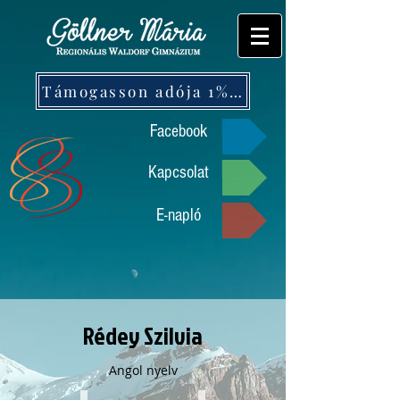
Támogasson adója 1%-ával!
Facebook
Kapcsolat
E-napló
Rédey Szilvia
Angol nyelv