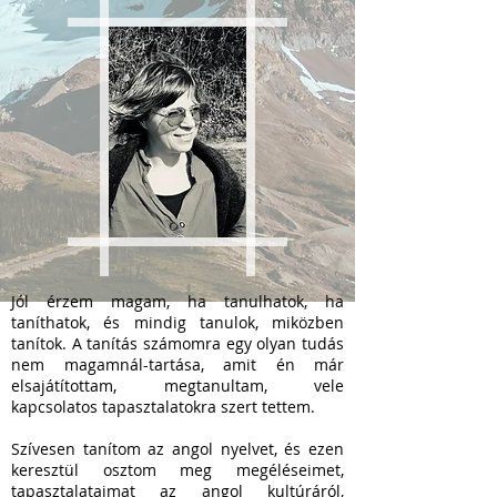
Jól érzem magam, ha tanulhatok, ha
taníthatok, és mindig tanulok, miközben
tanítok. A tanítás számomra egy olyan tudás
nem magamnál-tartása, amit én már
elsajátítottam, megtanultam, vele
kapcsolatos tapasztalatokra szert tettem.
Szívesen tanítom az angol nyelvet, és ezen
keresztül osztom meg megéléseimet,
tapasztalataimat az angol kultúráról,