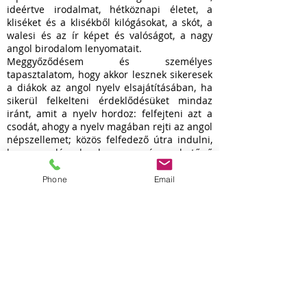
ideértve irodalmat, hétköznapi életet, a
kliséket és a klisékből kilógásokat, a skót, a
walesi és az ír képet és valóságot, a nagy
angol birodalom lenyomatait.
Meggyőződésem és személyes
tapasztalatom, hogy akkor lesznek sikeresek
a diákok az angol nyelv elsajátításában, ha
sikerül felkelteni érdeklődésüket mindaz
iránt, amit a nyelv hordoz: felfejteni azt a
csodát, ahogy a nyelv magában rejti az angol
népszellemet; közös felfedező útra indulni,
hogy meglássuk, ahogy a száraznak tűnő
nyelvtani szerkezetekben és a furcsa
szófordulatokban, idiómákban
Phone
Email
megpillantható a „britség” vagy
„amerikaiasság”—miközben fontos
meglátnunk az általános mögött az egyénit.
Jól érzem magam, ha gyógyítást, gyógyulást
hozhatok…
Különösen fontos és megtisztelő feladat
kamaszokat kísérni: figyelemmel, jelenléttel,