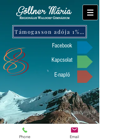
Támogasson adója 1%-ával!
Facebook
Kapcsolat
E-napló
Phone
Email