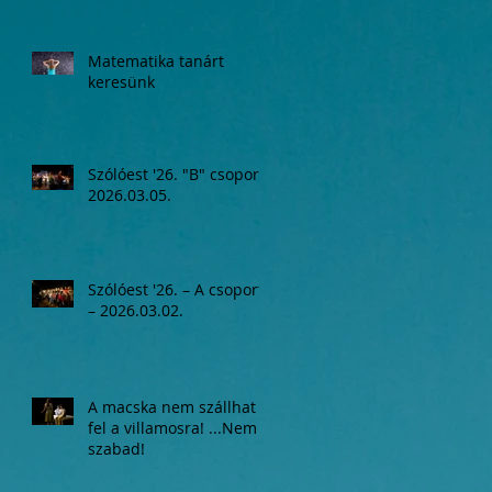
Matematika tanárt
keresünk
Szólóest '26. "B" csoport,
2026.03.05.
Szólóest '26. – A csoport
– 2026.03.02.
A macska nem szállhat
fel a villamosra! ...Nem
szabad!