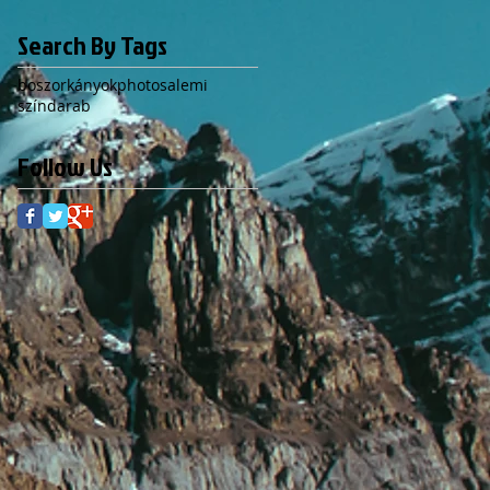
Search By Tags
boszorkányok
photo
salemi
színdarab
Follow Us