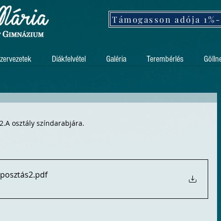
zervezetek
Diákfelvétel
Galéria
Terembérlés
Gölln
2.A osztály színdarabjára.
eposztás2
.pdf