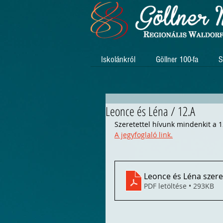
Iskolánkról
Göllner 100-fa
S
Leonce és Léna / 12.A
Szeretettel hívunk mindenkit a 1
A jegyfoglaló link.
Leonce és Léna szer
PDF letöltése • 293KB