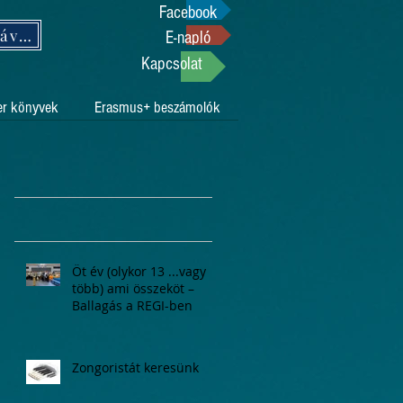
Facebook
Támogasson adója 1%-ával!
E-napló
Kapcsolat
er könyvek
Erasmus+ beszámolók
Öt év (olykor 13 ...vagy
több) ami összeköt –
Ballagás a REGI-ben
Zongoristát keresünk