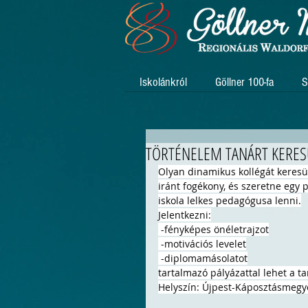
Iskolánkról
Göllner 100-fa
S
TÖRTÉNELEM TANÁRT KERE
Olyan dinamikus kollégát keresünk
iránt fogékony, és szeretne egy p
iskola lelkes pedagógusa lenni.
Jelentkezni:
 -fényképes önéletrajzot
 -motivációs levelet
 -diplomamásolatot
tartalmazó pályázattal lehet a 
ta
Helyszín: Újpest-Káposztásmegye