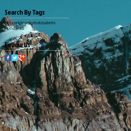
Search By Tags
boszorkányok
photo
salemi
színdarab
Follow Us