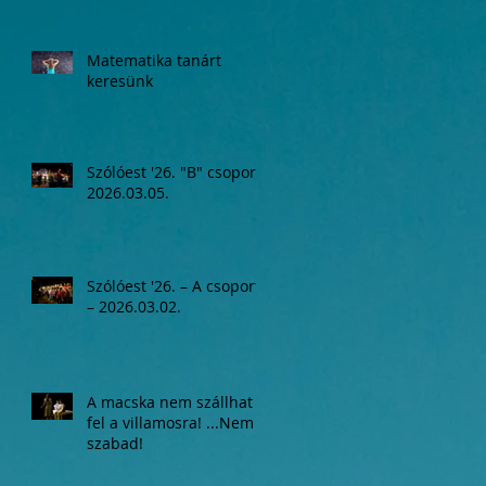
Matematika tanárt
keresünk
Szólóest '26. "B" csoport,
2026.03.05.
Szólóest '26. – A csoport
– 2026.03.02.
A macska nem szállhat
fel a villamosra! ...Nem
szabad!