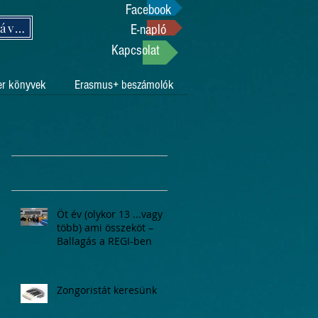
Facebook
Támogasson adója 1%-ával!
E-napló
Kapcsolat
er könyvek
Erasmus+ beszámolók
Öt év (olykor 13 ...vagy
több) ami összeköt –
Ballagás a REGI-ben
Zongoristát keresünk