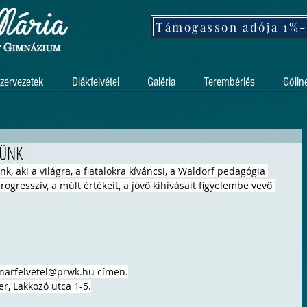
zervezetek
Diákfelvétel
Galéria
Terembérlés
Gölln
SÜNK
, aki a világra, a fiatalokra kíváncsi, a Waldorf pedagógia 
rogresszív, a múlt értékeit, a jövő kihívásait figyelembe vevő 
narfelvetel@prwk.hu
 címen.
r, Lakkozó utca 1-5.