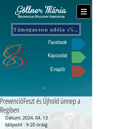
Támogasson adója 1%-ával!
Facebook
Kapcsolat
E-napló
PrevencióFeszt és Újhold ünnep a
Regiben
Dátum: 2024. 04. 13
Időpont : 9-20 óráig