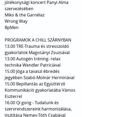
jótékonysági koncert Panyi Alma 
szervezésében
Miko & the Garnélaz 
Wrong Way 
BpMen 
PROGRAMOK A CHILL SZÁRNYBAN
13.00 TRE-Trauma és stresszoldó 
gyakorlatok Magosányi Zsuzsával
13.00 Autogén tréning- relax 
technika Wendler Patríciával
15.00 Jóga a tavaszi ébredés 
jegyében Szabó-Molnár Herminával
15.00 Bepillantás az Együttérző 
Kommunikáció gyakorlatába Vámos 
Eszterrel
16.00 Qi gong - Tudatunk és 
szervrendszereink harmonizálása, 
tisztítása Nemes-Tóth Csabával