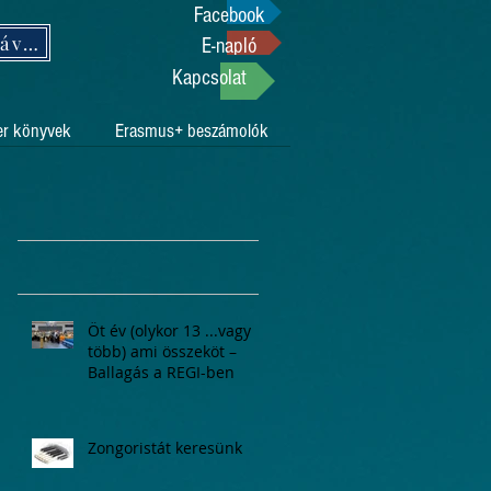
Facebook
Támogasson adója 1%-ával!
E-napló
Kapcsolat
er könyvek
Erasmus+ beszámolók
Öt év (olykor 13 ...vagy
több) ami összeköt –
Ballagás a REGI-ben
Zongoristát keresünk