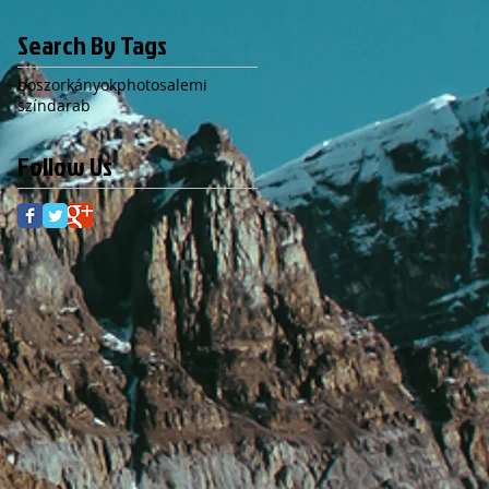
Search By Tags
boszorkányok
photo
salemi
színdarab
Follow Us