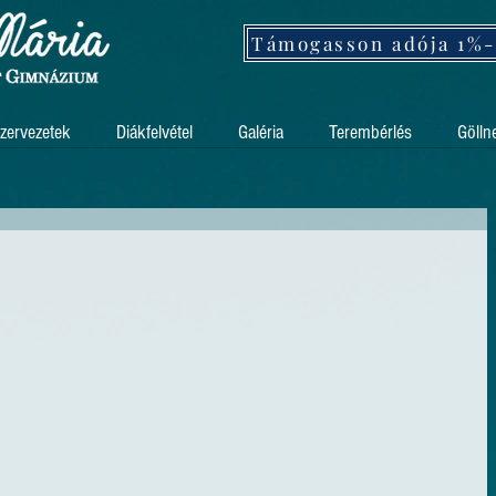
zervezetek
Diákfelvétel
Galéria
Terembérlés
Gölln