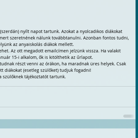
, mert szeretnének nálunk továbbtanulni. Azonban fontos tudni, 
yünk az anyaiskolás diákok mellett.
ehet. Az ott megadott emailcímen jelzünk vissza. Ha valakit 
nuár 15-i alkalom, ők is kitölthetik az űrlapot.
tudnak részt venni az órákon, ha maradnak üres helyek. Csak 
tt diákokat (esetleg szülőket) tudjuk fogadni! 
a szülőknek tájékoztatót tartunk.