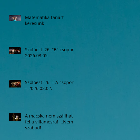
Matematika tanárt
keresünk
Szólóest '26. "B" csoport,
2026.03.05.
Szólóest '26. – A csoport
– 2026.03.02.
A macska nem szállhat
fel a villamosra! ...Nem
szabad!