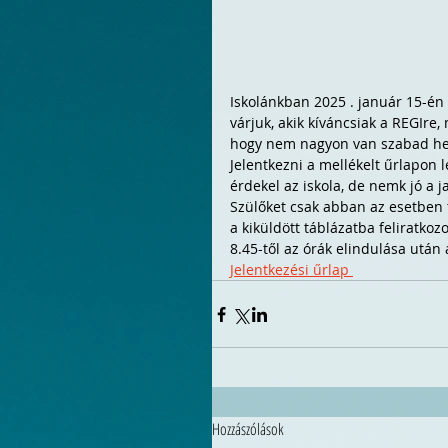
Iskolánkban 2025	. január 15-én (szerdán) nyílt napot tartunk. Azokat a nyolcadikos diákokat 
várjuk, akik kíváncsiak a REGIre
hogy nem nagyon van szabad hel
Jelentkezni a mellékelt űrlapon l
érdekel az iskola, de nemk jó a ja
Szülőket csak abban az esetben 
a kiküldött táblázatba feliratkozo
8.45-től az órák elindulása után 
Jelentkezési űrlap 
Hozzászólások