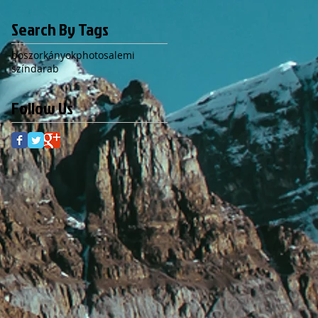
Search By Tags
boszorkányok
photo
salemi
színdarab
Follow Us