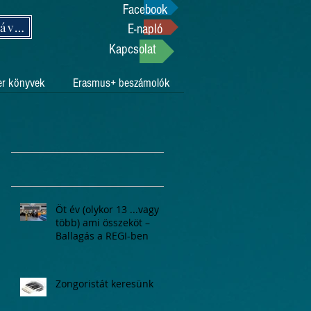
Facebook
Támogasson adója 1%-ával!
E-napló
Kapcsolat
er könyvek
Erasmus+ beszámolók
Öt év (olykor 13 ...vagy
több) ami összeköt –
Ballagás a REGI-ben
Zongoristát keresünk