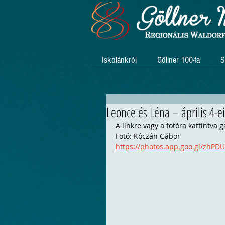
Iskolánkról
Göllner 100-fa
S
Leonce és Léna – április 4-e
A linkre vagy a fotóra kattintva ga
Fotó: Kóczán Gábor
https://photos.app.goo.gl/zhP