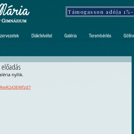
zervezetek
Diákfelvétel
Galéria
Terembérlés
Gölln
i előadás
léria nyílik.
DURwR243EWfzd7