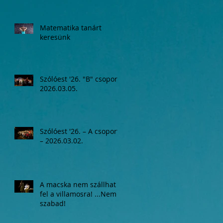
Matematika tanárt
keresünk
Szólóest '26. "B" csoport,
2026.03.05.
Szólóest '26. – A csoport
– 2026.03.02.
A macska nem szállhat
fel a villamosra! ...Nem
szabad!