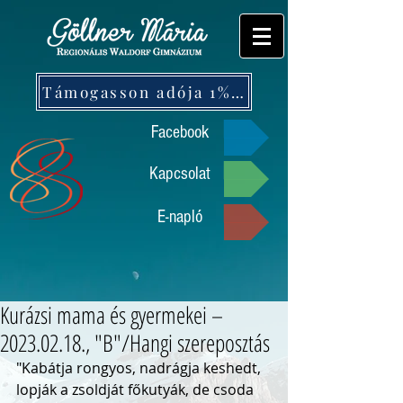
Támogasson adója 1%-ával!
Facebook
Kapcsolat
E-napló
Kurázsi mama és gyermekei –
2023.02.18., "B"/Hangi szereposztás
"Kabátja rongyos, nadrágja keshedt, 
lopják a zsoldját főkutyák, de csoda 