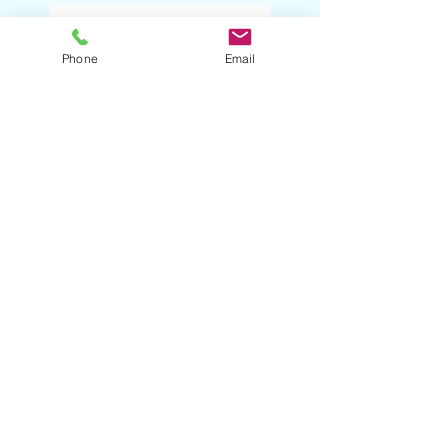
Digitális kultúra
tanárunkat keressük
Phone
Email
Matematika tanárt
keresünk
Szólóest '26. "B" csoport,
2026.03.05.
Szólóest '26. – A csoport
– 2026.03.02.