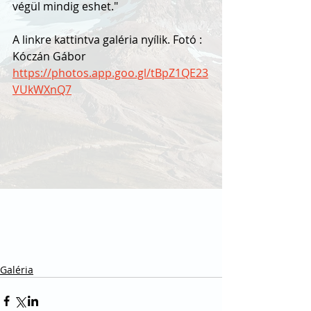
végül mindig eshet."
A linkre kattintva galéria nyílik. Fotó : 
Kóczán Gábor
https://photos.app.goo.gl/tBpZ1QE23
VUkWXnQ7
Galéria