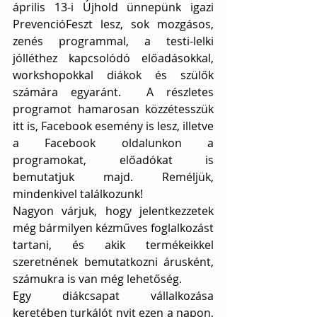
április 13-i Újhold ünnepünk igazi 
PrevencióFeszt lesz, sok mozgásos, 
zenés programmal, a testi-lelki 
jólléthez kapcsolódó előadásokkal, 
workshopokkal diákok és szülők 
számára egyaránt.  A részletes 
programot hamarosan közzétesszük 
itt is, Facebook esemény is lesz, illetve 
a Facebook oldalunkon a 
programokat, előadókat is 
bemutatjuk majd. Reméljük, 
mindenkivel találkozunk!
Nagyon várjuk, hogy jelentkezzetek 
még bármilyen kézműves foglalkozást 
tartani, és akik termékeikkel 
szeretnének bemutatkozni árusként, 
számukra is van még lehetőség.
Egy diákcsapat vállalkozása 
keretében turkálót nyit ezen a napon, 