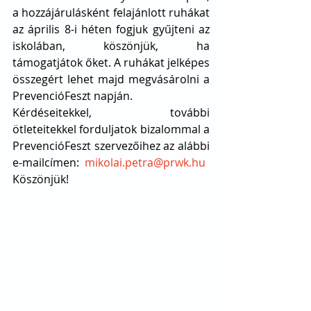
a hozzájárulásként felajánlott ruhákat 
az április 8-i héten fogjuk gyűjteni az 
iskolában, köszönjük, ha 
támogatjátok őket. A ruhákat jelképes 
összegért lehet majd megvásárolni a 
PrevencióFeszt napján.
Kérdéseitekkel, további 
ötleteitekkel forduljatok bizalommal a 
PrevencióFeszt szervezőihez az alábbi 
e-mailcímen:  
mikolai.petra@prwk.hu
Köszönjük!