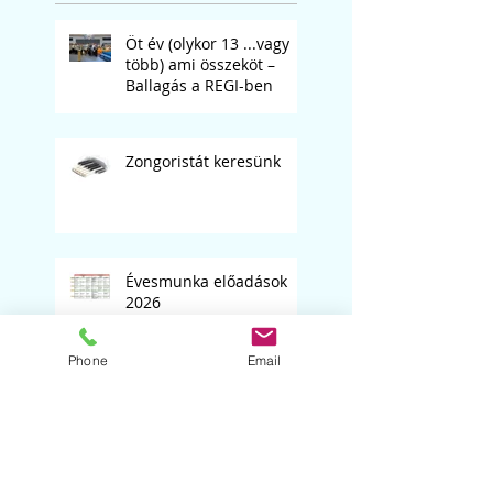
Öt év (olykor 13 ...vagy
több) ami összeköt –
Ballagás a REGI-ben
Zongoristát keresünk
Évesmunka előadások
2026
Phone
Email
Ideiglenes felvételi
jegyzék a 2026/2027-es
tanévre