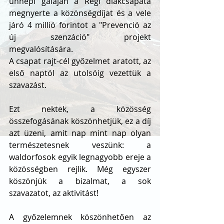
ünnepi gáláján a Regi diákcsapata 
megnyerte a közönségdíjat és a vele 
járó 4 millió forintot a "Prevenció az 
új szenzáció" projekt 
megvalósítására. 
A csapat rajt-cél győzelmet aratott, az 
első naptól az utolsóig vezettük a 
szavazást.
Ezt nektek, a közösség 
összefogásának köszönhetjük, ez a díj 
azt üzeni, amit nap mint nap olyan 
természetesnek veszünk: a 
waldorfosok egyik legnagyobb ereje a 
közösségben rejlik. Még egyszer 
köszönjük a bizalmat, a sok 
szavazatot, az aktivitást!
A győzelemnek köszönhetően az 