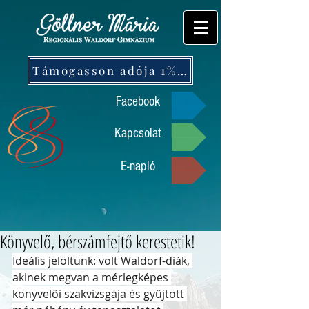
Támogasson adója 1%-ával!
Facebook
Kapcsolat
E-napló
Könyvelő, bérszámfejtő kerestetik!
Ideális jelöltünk: volt Waldorf-diák, 
akinek megvan a mérlegképes 
könyvelői szakvizsgája és gyűjtött 