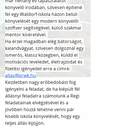
már néhány év tapasztalatot 
könyvelő irodában, szívesen építené 
fel egy Waldorf-iskola házon belüli 
könyvelését egy modern könyvelői 
szoftver segítségével, külső szakmai 
mentor kíséretével. 
Ha érzel magadban elég bátorságot, 
kalandvágyat, szívesen dolgoznál egy 
ismerős, klassz közegben, küldd el 
motivációs leveledet, életrajzodat és 
fizetési igényedet erre a címre: 
allas@prwk.hu
Kezdetben nagy erőbedobást fog 
igényelni a feladat, de ha kiépült fél 
állásnyi feladatra számolunk a Regi 
feladatainak elvégzésével és a 
jövőben hozzá lehetne venni pár 
kisebb iskola könyvelését, hogy egy 
teljes állás kijöjjön.