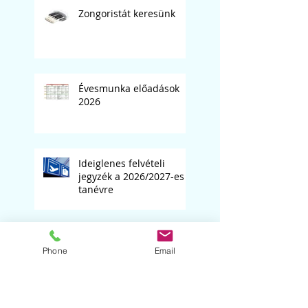
Zongoristát keresünk
Évesmunka előadások
2026
Ideiglenes felvételi
jegyzék a 2026/2027-es
tanévre
Könyvelő, bérszámfejtő
Phone
Email
kerestetik!