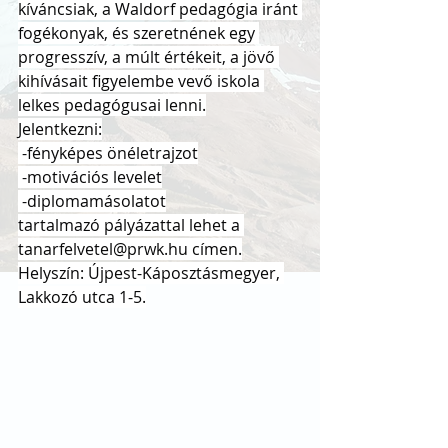
kíváncsiak, a Waldorf pedagógia iránt 
fogékonyak, és szeretnének egy 
progresszív, a múlt értékeit, a jövő 
kihívásait figyelembe vevő iskola 
lelkes pedagógusai lenni.
Jelentkezni:
 -fényképes önéletrajzot
 -motivációs levelet
 -diplomamásolatot
tartalmazó pályázattal lehet a 
tanarfelvetel@prwk.hu
 címen.
Helyszín: Újpest-Káposztásmegyer, 
Lakkozó utca 1-5.