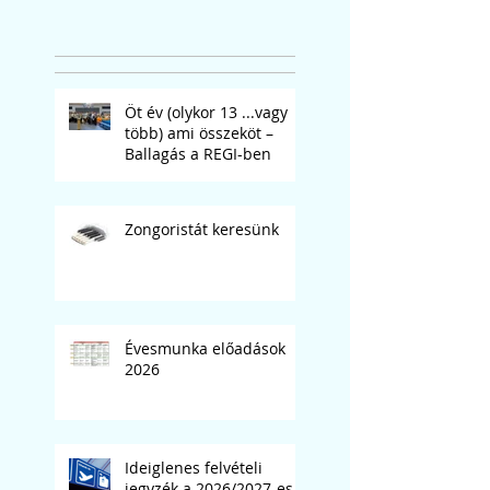
Öt év (olykor 13 ...vagy
több) ami összeköt –
Ballagás a REGI-ben
Zongoristát keresünk
Évesmunka előadások
2026
Ideiglenes felvételi
jegyzék a 2026/2027-es