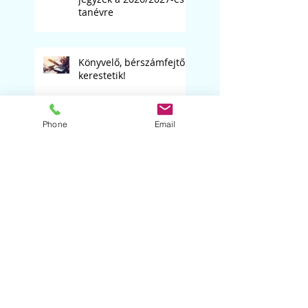
tanévre
Könyvelő, bérszámfejtő
kerestetik!
Phone
Email
Digitális kultúra
tanárunkat keressük
Matematika tanárt
keresünk
Szólóest '26. "B" csoport,
2026.03.05.