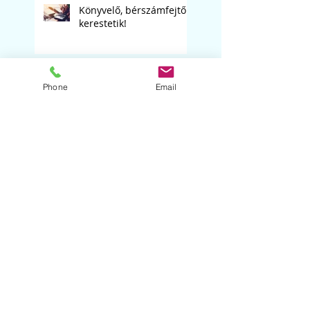
Könyvelő, bérszámfejtő
kerestetik!
Digitális kultúra
Phone
Email
tanárunkat keressük
Matematika tanárt
keresünk
Szólóest '26. "B" csoport,
2026.03.05.
Szólóest '26. – A csoport