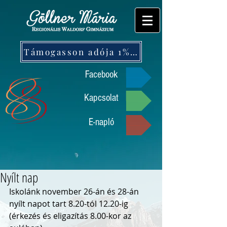
Támogasson adója 1%-ával!
Facebook
Kapcsolat
E-napló
Nyílt nap
Iskolánk november 26-án és 28-án 
nyílt napot tart 8.20-tól 12.20-ig 
(érkezés és eligazítás 8.00-kor az 