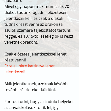
aulában).
Mivel egy napon maximum csak 70 
diákot tudunk fogadni, előzetesen 
jelentkezni kell, és csak a diákok 
tudnak részt venni az órákon (a 
szülők számára tájékoztatót tartunk 
reggel, és 10.15-től esetleg ők is részt 
vehetnek órákon).
Csak előzetes jelentkezéssel lehet 
részt venni!
Erre a linkre kattintva lehet 
jelentkezni!
Akik jelentkeznek, azoknak később 
további részleteket küldünk.
Fontos tudni, hogy az induló helyeket 
az anyaiskolások töltik fel, így 