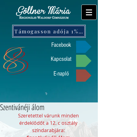
Támogasson adója 1%-ával!
Facebook
Kapcsolat
E-napló
Szentivánéji álom
Szeretettel várunk minden 
érdeklődőt a 12. c osztály 
színdarabjára: 