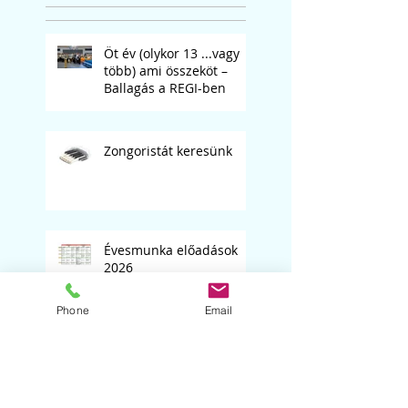
Öt év (olykor 13 ...vagy
több) ami összeköt –
Ballagás a REGI-ben
Zongoristát keresünk
Évesmunka előadások
2026
Phone
Email
Ideiglenes felvételi
jegyzék a 2026/2027-es
tanévre