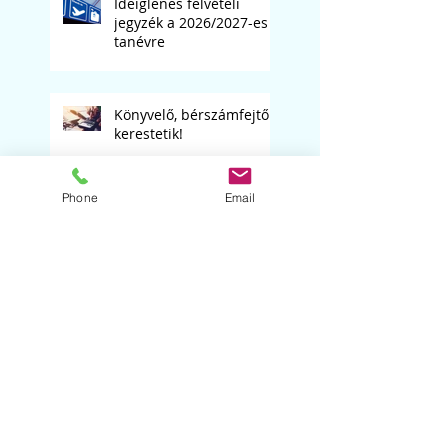
Ideiglenes felvételi
jegyzék a 2026/2027-es
tanévre
Könyvelő, bérszámfejtő
kerestetik!
Phone
Email
Digitális kultúra
tanárunkat keressük
Matematika tanárt
keresünk
Szólóest '26. "B" csoport,