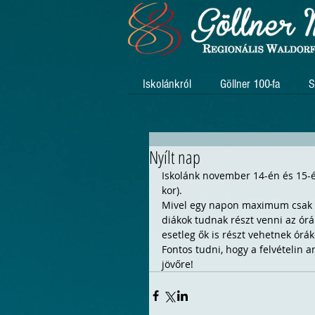
Iskolánkról
Göllner 100-fa
S
Nyílt nap
Iskolánk november 14-én és 15-én 
kor).
Mivel egy napon maximum csak 50 
diákok tudnak részt venni az órák
esetleg ők is részt vehetnek órák
Fontos tudni, hogy a felvételin 
jövőre!