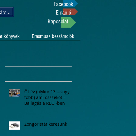
Facebook
Támogasson adója 1%-ával!
E-napló
Kapcsolat
er könyvek
Erasmus+ beszámolók
Öt év (olykor 13 ...vagy
több) ami összeköt –
Ballagás a REGI-ben
Zongoristát keresünk