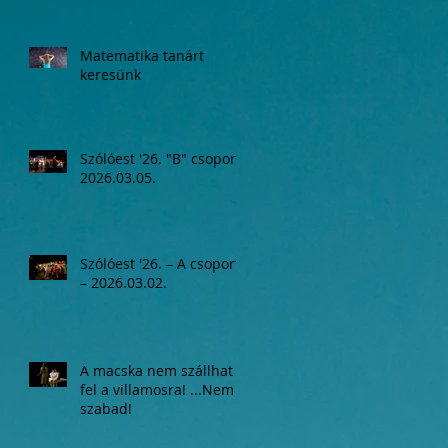
Matematika tanárt
keresünk
Szólóest '26. "B" csoport,
2026.03.05.
Szólóest '26. – A csoport
– 2026.03.02.
A macska nem szállhat
fel a villamosra! ...Nem
szabad!