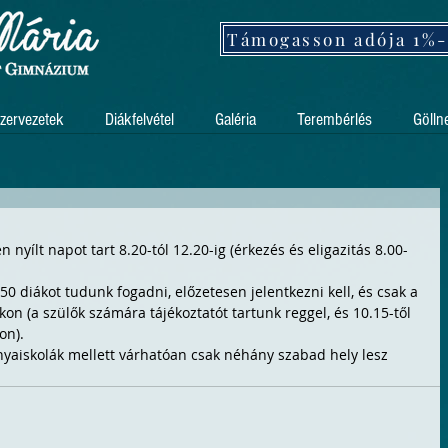
zervezetek
Diákfelvétel
Galéria
Terembérlés
Gölln
nyílt napot tart 8.20-tól 12.20-ig (érkezés és eligazitás 8.00-
diákot tudunk fogadni, előzetesen jelentkezni kell, és csak a 
on (a szülők számára tájékoztatót tartunk reggel, és 10.15-től 
on).
anyaiskolák mellett várhatóan csak néhány szabad hely lesz 