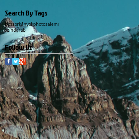
Search By Tags
boszorkányok
photo
salemi
színdarab
Follow Us