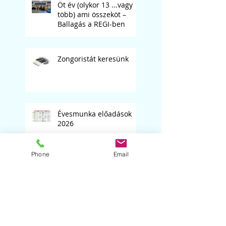
Öt év (olykor 13 ...vagy
több) ami összeköt –
Ballagás a REGI-ben
Zongoristát keresünk
Évesmunka előadások
2026
Phone
Email
Ideiglenes felvételi
jegyzék a 2026/2027-es
tanévre
Könyvelő, bérszámfejtő