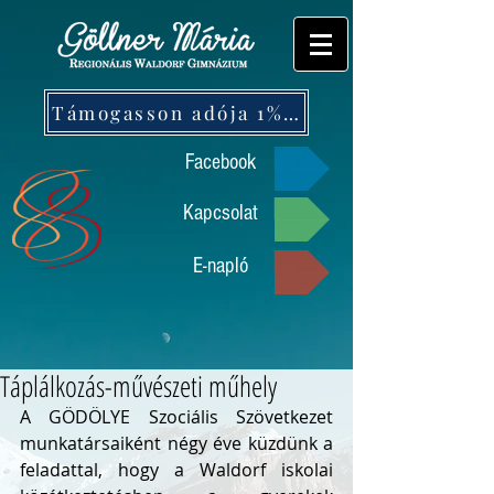
Támogasson adója 1%-ával!
Facebook
Kapcsolat
E-napló
Táplálkozás-művészeti műhely
A GÖDÖLYE Szociális Szövetkezet 
munkatársaiként négy éve küzdünk a 
feladattal, hogy a Waldorf iskolai 