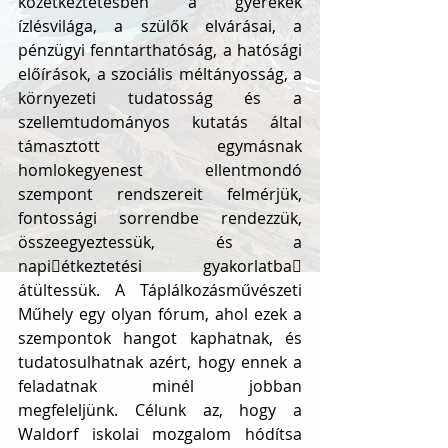
közétkeztetésben a gyerekek 
ízlésvilága, a szülők elvárásai, a 
pénzügyi fenntarthatóság, a hatósági 
előírások, a szociális méltányosság, a 
környezeti tudatosság és a 
szellemtudományos kutatás által 
támasztott egymásnak 
homlokegyenest ellentmondó 
szempont rendszereit felmérjük, 
fontossági sorrendbe rendezzük, 
összeegyeztessük, és a 
napi􀀁étkeztetési gyakorlatba􀀁 
átültessük. A Táplálkozásművészeti 
Műhely egy olyan fórum, ahol ezek a 
szempontok hangot kaphatnak, és 
tudatosulhatnak azért, hogy ennek a 
feladatnak minél jobban 
megfeleljünk. Célunk az, hogy a 
Waldorf iskolai mozgalom hódítsa 