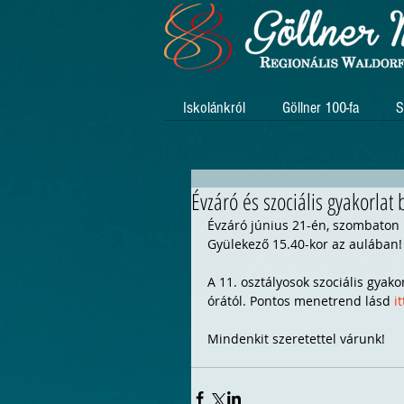
Iskolánkról
Göllner 100-fa
S
Évzáró és szociális gyakorlat
Évzáró június 21-én, szombaton 1
Gyülekező 15.40-kor az aulában!
A 11. osztályosok szociális gyak
órától. Pontos menetrend lásd 
it
Mindenkit szeretettel várunk! 