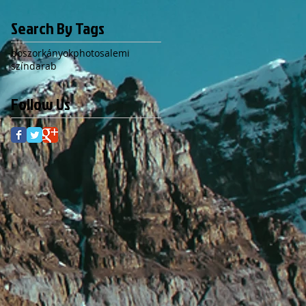
Search By Tags
boszorkányok
photo
salemi
színdarab
Follow Us