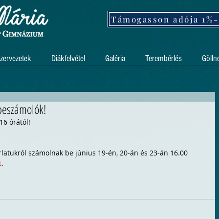
zervezetek
Diákfelvétel
Galéria
Terembérlés
Gölln
 beszámolók!
6 órától! 
 
orlatukról számolnak be június 19-én, 20-án és 23-án 16.00 
t
. 