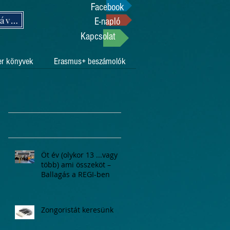
Facebook
Támogasson adója 1%-ával!
E-napló
Kapcsolat
er könyvek
Erasmus+ beszámolók
Öt év (olykor 13 ...vagy
több) ami összeköt –
Ballagás a REGI-ben
Zongoristát keresünk