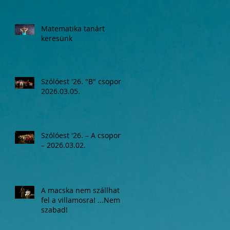
Matematika tanárt
keresünk
Szólóest '26. "B" csoport,
2026.03.05.
Szólóest '26. – A csoport
– 2026.03.02.
A macska nem szállhat
fel a villamosra! ...Nem
szabad!