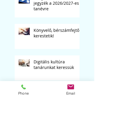
jegyzék a 2026/2027-es
tanévre
Könyvelő, bérszámfejtő
kerestetik!
Digitális kultúra
tanárunkat keressük
Matematika tanárt
Phone
Email
keresünk
Szólóest '26. "B" csoport,
2026.03.05.