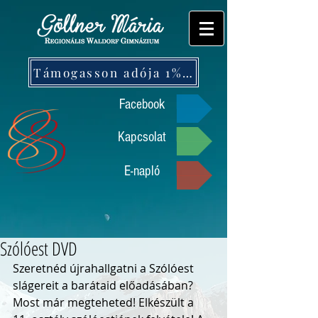
Támogasson adója 1%-ával!
Facebook
Kapcsolat
E-napló
Szólóest DVD
Szeretnéd újrahallgatni a Szólóest 
slágereit a barátaid előadásában? 
Most már megteheted! Elkészült a 