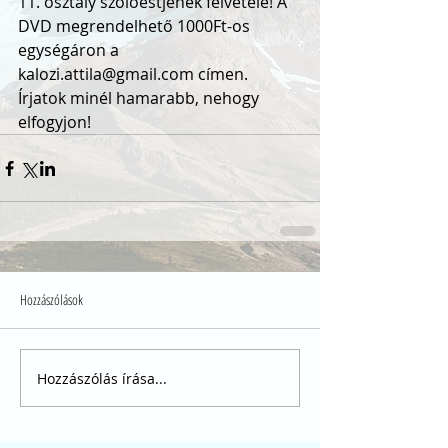
11. osztály szólóestjének felvétele! A 
DVD megrendelhető 1000Ft-os 
egységáron a 
kalozi.attila@gmail.com címen. 
Írjatok minél hamarabb, nehogy 
elfogyjon!
Hozzászólások
Hozzászólás írása...